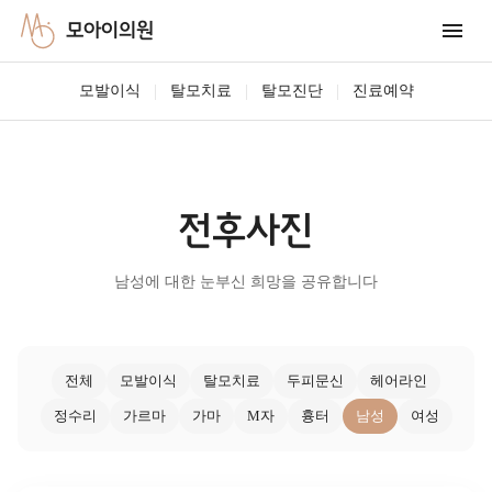
모아이의원
|
|
|
모발이식
탈모치료
탈모진단
진료예약
전후사진
남성에 대한 눈부신 희망을 공유합니다
전체
모발이식
탈모치료
두피문신
헤어라인
정수리
가르마
가마
M자
흉터
남성
여성