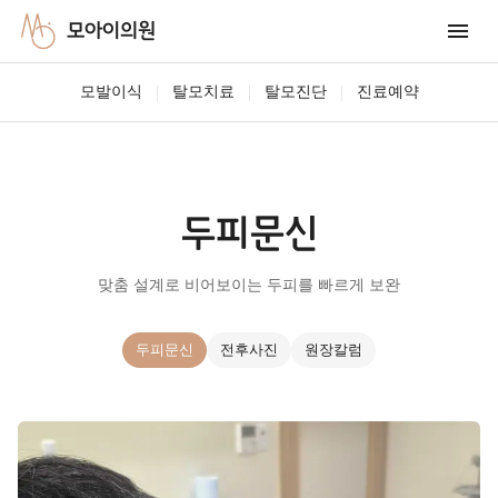
모아이의원
|
|
|
모발이식
탈모치료
탈모진단
진료예약
두피문신
맞춤 설계로 비어보이는 두피를 빠르게 보완
두피문신
전후사진
원장칼럼