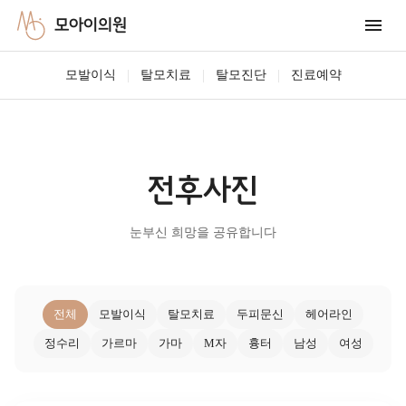
모아이의원
|
|
|
모발이식
탈모치료
탈모진단
진료예약
전후사진
눈부신 희망을 공유합니다
전체
모발이식
탈모치료
두피문신
헤어라인
정수리
가르마
가마
M자
흉터
남성
여성