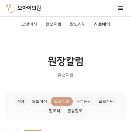
모아이의원
|
|
|
모발이식
탈모치료
탈모진단
진료예약
원장칼럼
탈모치료
전체
모발이식
탈모치료
두피문신
탈모진단
탈모약
원형탈모