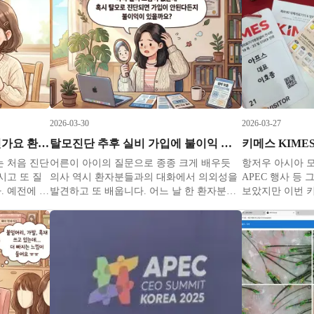
2026-03-30
2026-03-27
강남 탈모진단 원인이 유전인가요 환경인가요
탈모진단 추후 실비 가입에 불이익 있나요
 처음 진단
어른이 아이의 질문으로 종종 크게 배우듯
항저우 아시아 모
시고 또 질
의사 역시 환자분들과의 대화에서 의외성을
APEC 행사 등
. 예전에 쓴
발견하고 또 배웁니다. 어느 날 한 환자분께
보았지만 이번 
련성에 대해
서 탈모진단을 받으면 아직 실비 가입한게
이라는 표현이 
 이번에는
없는데 추후 가입할 때 불이익이 있냐고 질
객이 함께한 행
해서 한번
문하셨습니다. 관련글에서도 다루었듯이 진
안까지 관람객과
진단명을 통
료 중 많이 받는 질문에 탈모치료가 실비가
회장 안팎에 차
현이기
되냐가 있어서 처음에는 못 알아들었는데
사람들이 정말 