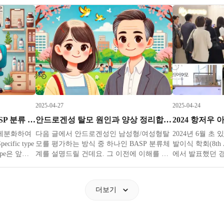
 1월 초에
는 사람도 아니고 일정상 계속 거절했었는데
제법 많아 보입니
ES는 세계에
우여곡절 끝에 결국 발표하기로 하고 항저우
을까요? 의학은 
및 기술 박람
로 항했습니다. 원래 항저우 하면 서호(west
끊임없이 정의를
Show 의 줄
lake)라서 여기를 꼭 봐야한다는데 학회장 구
재정립하며 정의
경과 발표만
통계를 내면서 
2025-04-27
2025-04-24
남성형 여성형 탈모 단계 BASP 분류 알아봅시다
안드로겐성 탈모 원인과 양상 정리합니다
 세분화하여
다음 글에서 안드로겐성인 남성형/여성형탈
2024년 6월 초
ific type
모를 평가하는 방식 중 하나인 BASP 분류체
발이식 학회(8th AA
ype은 앞머
계를 설명드릴 건데요. 그 이전에 이해를 돕
에서 발표했던 경
타내며 네가
기 위해 안드로겐성이란 무엇인지 더 나아가
억이 가물가물해
) 탈모가 진
서 탈모의 종류에 대해 먼저 설명드리겠습니
합니다. 8번째 
퇴가 이마 중
다. 이전에 휴지기 탈모를 언급하면서 설명
항저우에서 열리
더보기
드렸는데요, 탈모(脫毛; 벗을 탈 (脫) 털 모
안게임의 그 항
(毛)) 단어의 사전적 의미는
로 나