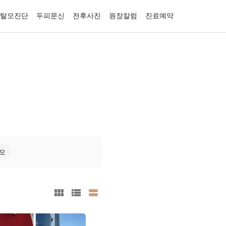
탈모진단
두피문신
전후사진
원장칼럼
진료예약
모