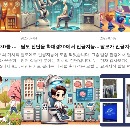
행할 수 있었습니다
으며 쌍가마는 
2025-07-04
2025-07-02
두피스캐너 탈모 진단기 AFS3D를 소개합니다
탈모 진단을 확대경2D에서 인공지능3D로
탈모가 인공지
초의 거시적
탈모에도 인공지능이 도입 되었습니다. 그중
임상 환경에서 탈
라 꾸준히
먼저 적용된 분야는 미시적 진단입니다. 두
전자 검사보다는
S에서 AI &
피진단기로 불리는 디지털 확대경은 모발과
교과서적 탈모 
상하였습니
두피를 촬영하여 모발 굵기와 개수를 세고
척도라고 해서 5
회로 미국 소
두피의 상태를 분류하는데 쓰입니다. 과거에
들어져 우리와는 
, 사용자 경
시도됐던 디지털 확대경 이미지 판독은 컴퓨
렇다 보니 많은 
CES 혁신상
터 비전과 이미지 프로세싱 같은 기술을 바
방 받을 때조차
탕으로 이진 변환 및 외곽선 추출 후
없는 경우가 많으