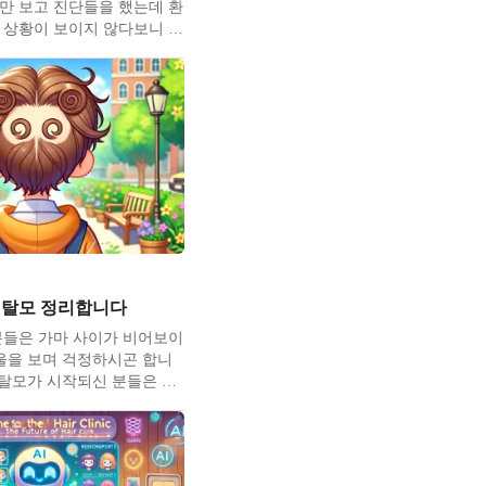
만 보고 진단들을 했는데 환
 상황이 보이지 않다보니 부
있는 탈모약을 먹어야 한다는
 못하시곤 했었습니다. 이
같은 시선으로 탈모 여부에
상의하기 위해서 제가 직접
인 장비가 AFS
 탈모 정리합니다
분들은 가마 사이가 비어보이
울을 보며 걱정하시곤 합니
 탈모가 시작되신 분들은 이
많으신데 가르마가 갈라지는
용돌이 사이가 유달리 비어
다. 저도 쌍가마인지라 환자
과 고민을 잘 이해하고 있