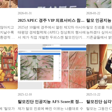
2026-01-31
2026-01-22
2025 APEC 경주 VIP 의료서비스 참여 기업 선정
 많아지고
2025년 10월에 경주에서 열린 제32차 아시아
탈모 진료를 처음
 지날수록
태평양 경제협력체 (APEC) 정상회의 행사에
능하겠다 싶어서
 환경적 요
서 제가 직접 개발한 두피스캔 탈모진단기
기존글들에서 밝힌
으로 심해지
AFS3D가 VIP 의료서비스 대표기업 중 하나
업 업무를 오래 
2차 성징이
로 선정되어 각국 정상 및 주요 참여자분들
걸 좋아해서 현
 노출되고
께 직접 시연할 수 있는 기회를 가졌습니다.
위해 진료과목과
 AI의 위
K-뷰티의 대표 제품과 기술을 선보이기 위해
통일해오고 있습
점
마련된 K뷰티
니즈를 명확하게
2025-12-10
2025-11-22
탈모진단 인공지능 AFS Score로 정확하게
탈모진단 심
에 '탈모가
제가 탈모 진료에 빠진 이유는 나름대로 수
탈모는 그동안 C