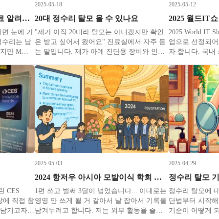
2025-05-18
2025-05-12
M자 탈모 초기 증상 진단 치료 알려드립니다
20대 정수리 탈모 올 수 있나요
면 눈에 가
"제가 아직 20대라 탈모는 아니겠지만 확인
2025 World IT
정수리는 남
은 받고 싶어서 왔어요" 진료실에서 자주 듣
업으로 선정되어
있지만 M자
는 말입니다. 제가 아예 진단용 장비와 인공
자 합니다. 국내
 변화가 보
지능을 직접 개발하는 사람이라서인지 정확
2025 월드IT쇼 
니다. M자
한 진단을 원하신다고 오시는 분들이 많으십
스에서 개최되었
 있습니다.
니다. 하지만 정수리 탈모는 생각보다 시작
이의원 진료 경험
 비어보이는
이 많이 빠를 수 있습니다. 안드로겐성 정수
접 개발한 탈모진
리는 빠르면 이미 10대 후반부터
운
2025-05-03
2025-04-29
2024 항저우 아시아 모발이식 학회 발표기 (2) | 탈모치료의 현재와 미래
정수리 탈모 
 CES
1편 쓰고 벌써 3달이 넘었습니다... 이대로는
정수리 탈모에 
장에 직접 참
영영 안 쓰게 될 거 같아서 날 잡아서 기록을
단법부터 시작해
 남기고자
남겨두려고 합니다. 저는 외부 활동을 즐기
기준이 어떻게 