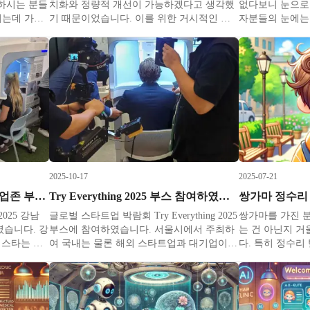
하시는 분들
치화와 정량적 개선이 가능하겠다고 생각했
없다보니 눈으로
되는데 가족
기 때문이었습니다. 이를 위한 거시적인 접
자분들의 눈에는
분들도 많습
근과 미시적인 접근이 있다고 생각해서 거시
작용 이야기도 
데리고 오셔
적인 접근으로는 CES 혁신상도 수상한 AFS
것을 충분히 납득
아이도 미리
3D를 만들었고 미시적인 접근으로는 두피현
에 환자분들과 
씀하시는 분
미경 촬영 데이터를 AI로 분석해주는 AFS
대해 판단하고 
가족력
Score를 만들었습니다. ​ A
개발하여 유통 중
2025-10-17
2025-07-21
2025 강남메디투어페스타 팝업존 부스 참가
Try Everything 2025 부스 참여하였습니다
쌍가마 정수리
025 강남
글로벌 스타트업 박람회 Try Everything 2025
쌍가마를 가진 
습니다. 강
부스에 참여하였습니다. 서울시에서 주최하
는 건 아닌지 거
스타는 의
여 국내는 물론 해외 스타트업과 대기업이한
다. 특히 정수리
 모아 코엑
자리에 모이는 자리인데 제가 개발한 두피스
런 걱정이 더 
9월 25일부
캐너 탈모진단기 AFS3D 역시 그 중심에 있
부위 두 개의 소
었습니다. 이틀 동안 체험부스를 운영하였는
보이기 때문입니
적이는 삼성
데 많은 분들이 크게 관심을 가져주셔서 흥
분들의 이런 걱정