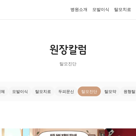
병원소개
모발이식
탈모치료
원장칼럼
탈모진단
전체
모발이식
탈모치료
두피문신
탈모진단
탈모약
원형탈