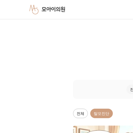
모아이의원
전체
탈모진단