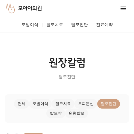
모아이의원
|
|
|
모발이식
탈모치료
탈모진단
진료예약
원장칼럼
탈모진단
전체
모발이식
탈모치료
두피문신
탈모진단
탈모약
원형탈모